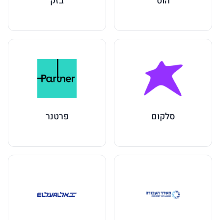
הוט
בזק
סלקום
פרטנר