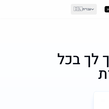
🇮🇱
עברית
ב
ך לך בכל
ת