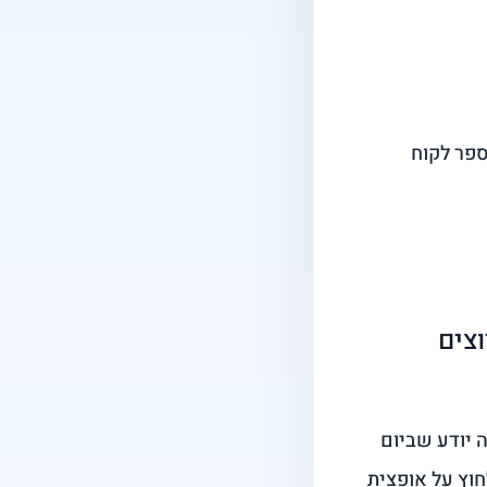
ספר לקוח
צים
 יודע שביום
וץ על אופצית